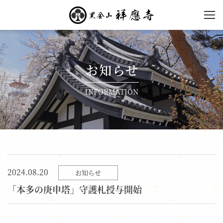
黒金山 祥應寺【公式】
| 東京都国分寺市の黄檗
宗寺院
お知らせ
INFORMATION
2024.08.20
お知らせ
「本多の庚申塔」守護札授与開始