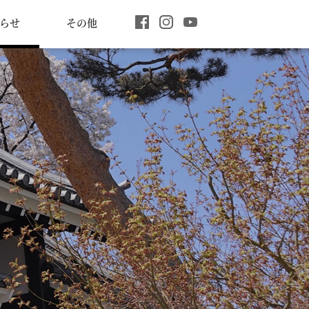
らせ
その他
公
公
公
式
式
式
Fa
In
Yo
ce
st
uT
bo
ag
ub
ok
ra
e
ペ
m
ペ
ー
ー
ジ
ジ