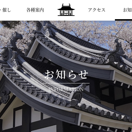
・催し
各種案内
アクセス
お知
黒金山
祥應寺
【公
式】 | 東
京都国
分寺市
の黄檗
宗寺院
お知らせ
INFORMATION