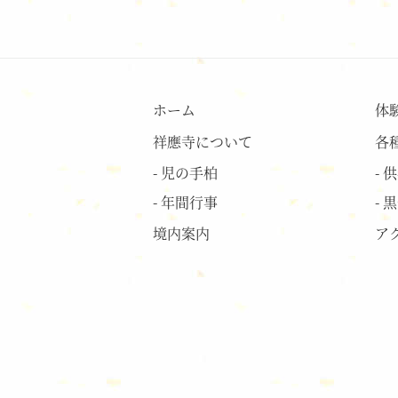
ホーム
体
祥應寺について
各
- 児の手柏
- 
- 年間行事
- 
境内案内
ア