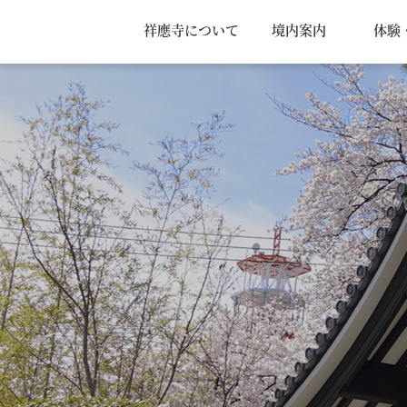
祥應寺について
境内案内
体験