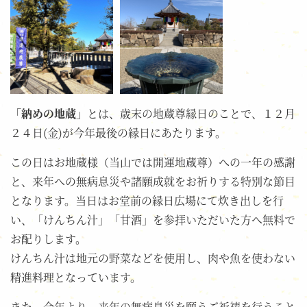
「納めの地蔵」
とは、歳末の地蔵尊縁日のことで、１２月
２４日(金)が今年最後の縁日にあたります。
この日はお地蔵様（当山では開運地蔵尊）への一年の感謝
と、来年への無病息災や諸願成就をお祈りする特別な節目
となります。当日はお堂前の縁日広場にて炊き出しを行
い、「けんちん汁」「甘酒」を参拝いただいた方へ無料で
お配りします。
けんちん汁は地元の野菜などを使用し、肉や魚を使わない
精進料理となっています。
また、今年より、来年の無病息災を願うご祈祷を行うこと